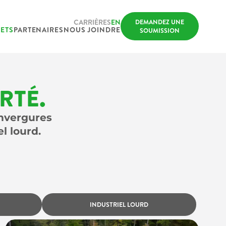
CARRIÈRES
EN
DEMANDEZ UNE
ETS
PARTENAIRES
NOUS JOINDRE
SOUMISSION
RTÉ.
envergures
l lourd.
INDUSTRIEL LOURD