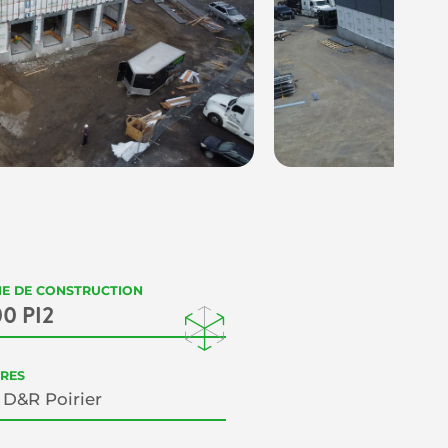
IE DE CONSTRUCTION
00 PI2
RES
 D&R Poirier