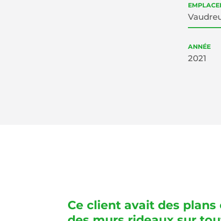
EMPLACE
Vaudreu
ANNÉE
2021
Ce client avait des plans
des murs rideaux sur tou